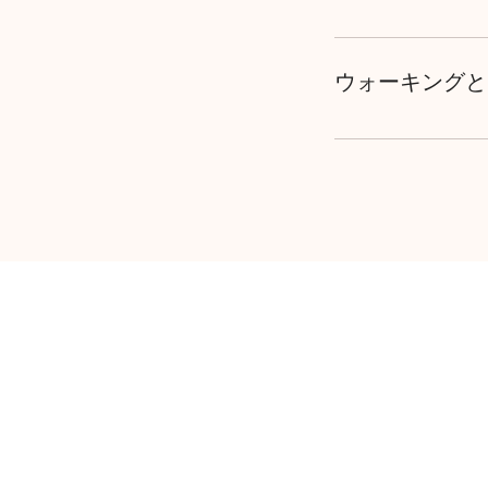
された後の再度の振
持病をお持ちの方
につきましてはお
ださい。
ウォーキングと
プレシャスウォー
り、独自のウォー
節をバランスよく