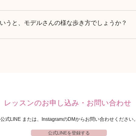
替は無効とさせていただきますことご了承下さい。 振替方法に
、ケガをされている方、また妊娠中の方は、必ず主治医の方と
問い合わせください。
いうと、モデルさんの様な歩き方でしょうか？
キング®は、モデルさんが歩かれるモデルウォーク（ランウェイ
キングメソッドで、姿勢改善を行いながら、カラダに負担が少
使う、美姿勢や健康を目的としたウォーキングです。
レッスンのお申し込み・お問い合わせ
公式LINE または、InstagramのDMからお問い合わせください
公式LINEを登録する