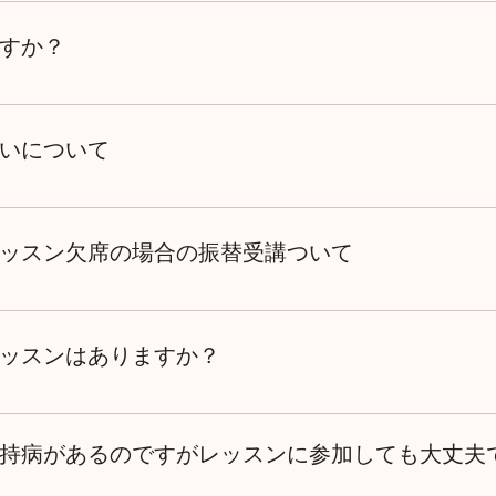
ありません。動きやすく、できれば身体のラインや脚のライン
床に座ったりもしますので、パンツスタイルでお願いいたしま
すか？
飲み物、五本指靴下、手ぬぐい（お持ちでない場合はお貸しい
いについて
5営業日以内にお振り込みをお願いしております。その際、振込
いたします。 期限内にお振り込みが間に合わない場合は、ご連
ッスン欠席の場合の振替受講ついて
絡 欠席される場合や振替受講をご希望の場合は、必ず事前にご
日のキャンセルは極力お控えください。 キャンセル料 連絡な
ッスンはありますか？
講料の100％を頂戴いたします。 一度ご入金いただいたレッ
ご返金いたしかねます。但し、別講座への振替が可能です。 振
スン・グループレッスンも承ります。お１人でのレッスンやご
キャンセルされた場合は、欠席日より半年以内に別講座へ振替を
お気軽にお問い合わせください。
スに空きがない場合はご希望に添えないこともありますので、
持病があるのですがレッスンに参加しても大丈夫
シック（基本）6回コースの振替については、カリキュラムは重
替手数料として、振替受講時に¥1,100-を当日お支払いくださ