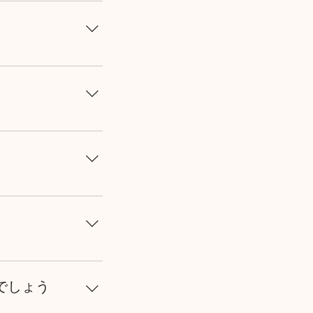
が分かりやすいもの
す。
たします）をお持ち
手数料はご負担いた
絡いただきます様お
連絡ください。定員
く不参加の場合、キ
スン料は、欠席、キャ
替受講について ご
友人とのレッスン、
いただけます。 振
お早めにご連絡くだ
でしょう
複、変更となる場合
い。 振替申し込み確定