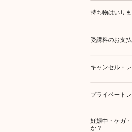
普段着で差し支え
がおすすめです。
持ち物はいりま
水分補給の為のお
ください。
受講料のお支払
お申し込み日から
だきます様お願い
キャンセル・レ
願いいたします。
キャンセルのご連
がございますので当
プライベートレ
ャンセル料として受
ンセルされましても
プライベートレッ
入金後やむを得ず
親子レッスンなど
替は、ご希望クラ
妊娠中・ケガ・
さい。なお、ベー
か？
もございます。 振