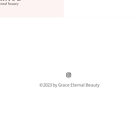
合は参加の見合わせをお願
病をお持ちの方、また妊娠
の方とご相談の上ご受講くださ
©2023 by Grace Eternal Beauty